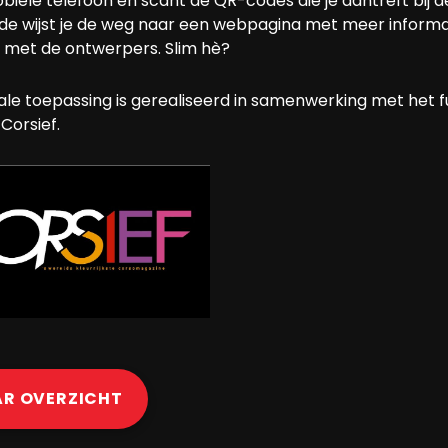
biele telefoon en scant de QR-codes die je aantreft bij 
e wijst je de weg naar een webpagina met meer informa
s met de ontwerpers. Slim hè?
ale toepassing is gerealiseerd in samenwerking met het fu
Corsief.
AR OVERZICHT