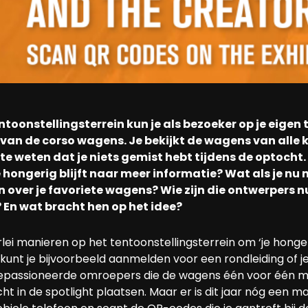
ntoonstellingsterrein kun je als bezoeker op je eigen
van de corso wagens. Je bekijkt de wagens van alle
te weten dat je niets gemist hebt tijdens de optocht
e hongerig blijft naar meer informatie? Wat als je nu
n over je favoriete wagens? Wie zijn die ontwerpers n
? En wat bracht hen op het idee?
lerlei manieren op het tentoonstellingsterrein om ‘je honge
Je kunt je bijvoorbeeld aanmelden voor een rondleiding of je
epassioneerde omroepers die de wagens één voor één me
t in de spotlight plaatsen. Maar er is dit jaar nóg een man