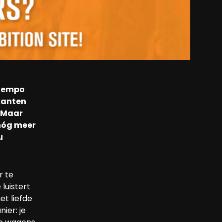
 tempo
 kanten
. Maar
 nóg meer
u
r te
 luistert
t liefde
ier: je