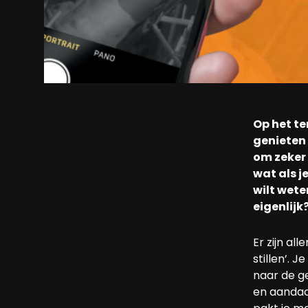
Op het te
genieten 
om zeker 
wat als j
wilt wete
eigenlijk
Er zijn al
stillen’. 
naar de g
en aandach