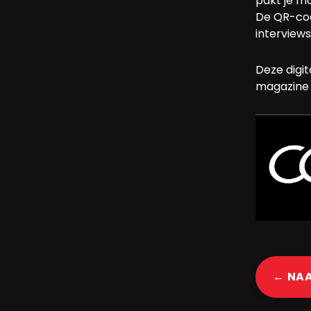
pakt je mo
De QR-cod
interview
Deze digit
magazine 
← NA