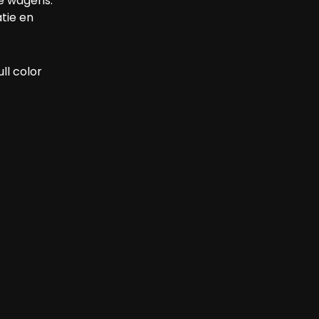
de wagens.
tie en
ll color