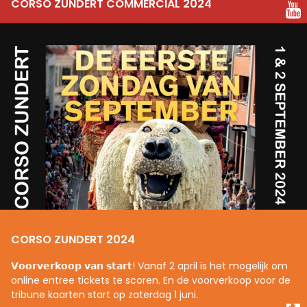
CORSO ZUNDERT COMMERCIAL 2024
CORSO ZUNDERT 2024
𝗩𝗼𝗼𝗿𝘃𝗲𝗿𝗸𝗼𝗼𝗽 𝘃𝗮𝗻 𝘀𝘁𝗮𝗿𝘁! Vanaf 2 april is het mogelijk om
online entree tickets te scoren. En de voorverkoop voor de
tribune kaarten start op zaterdag 1 juni.