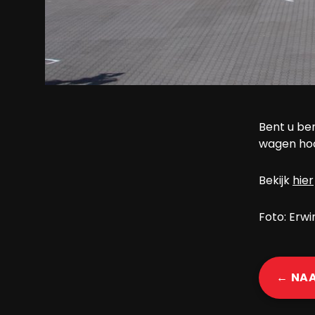
Bent u be
wagen hoo
Bekijk
hier
Foto: Erw
← NA