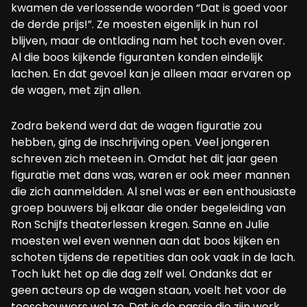
kwamen de verlossende woorden “Dat is goed voor
de derde prijs!”. Ze moesten eigenlijk in hun rol
blijven, maar de ontlading nam het toch even over.
Al die boos kijkende figuranten konden eindelijk
lachen. En dat gevoel kan je alleen maar ervaren op
de wagen, met zijn allen.
Zodra bekend werd dat de wagen figuratie zou
hebben, ging de inschrijving open. Veel jongeren
schreven zich meteen in. Omdat het dit jaar geen
figuratie met dans was, waren er ook meer mannen
die zich aanmeldden. Al snel was er een enthousiaste
groep bouwers bij elkaar die onder begeleiding van
Ron Schijfs theaterlessen kregen. Sanne en Julie
moesten wel even wennen aan dat boos kijken en
schoten tijdens de repetities dan ook vaak in de lach.
Toch lukt het op die dag zelf wel. Ondanks dat er
geen acteurs op de wagen staan, voelt het voor de
toeschouwers wel zo. Dat is de passie die zijn werk