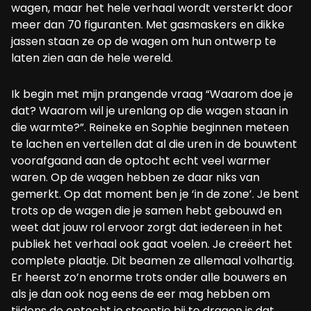
wagen, maar het hele verhaal wordt versterkt door
meer dan 70 figuranten. Met gasmaskers en dikke
jassen staan ze op de wagen om hun ontwerp te
laten zien aan de hele wereld.
Ik begin met mijn prangende vraag “Waarom doe je
dat? Waarom wil je urenlang op die wagen staan in
die warmte?”. Reineke en Sophie beginnen meteen
te lachen en vertellen dat al die uren in de bouwtent
voorafgaand aan de optocht echt veel warmer
waren. Op de wagen hebben ze daar niks van
gemerkt. Op dat moment ben je ‘in de zone’. Je bent
trots op de wagen die je samen hebt gebouwd en
weet dat jouw rol ervoor zorgt dat iedereen in het
publiek het verhaal ook gaat voelen. Je creëert het
complete plaatje. Dit beamen ze allemaal volhartig.
Er heerst zo’n enorme trots onder alle bouwers en
als je dan ook nog eens de eer mag hebben om
tijdens de optocht je steentje bij te dragen is dat