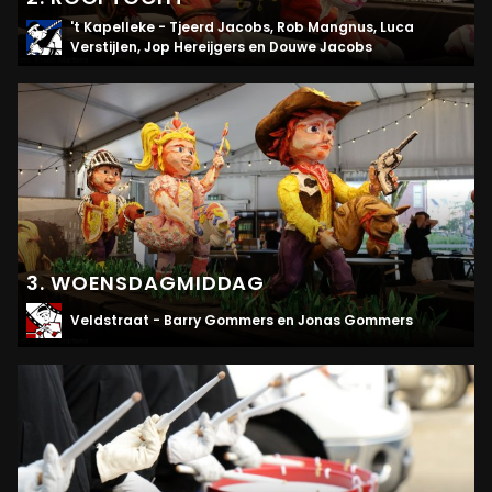
't Kapelleke - Tjeerd Jacobs, Rob Mangnus, Luca
Verstijlen, Jop Hereijgers en Douwe Jacobs
3. WOENSDAGMIDDAG
Veldstraat - Barry Gommers en Jonas Gommers