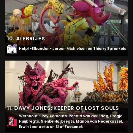
10. ALEBRIJES
Helpt-Elkander - Jeroen Michielsen en Thierry Sprenkels
11. DAVY JONES: KEEPER OF LOST SOULS
Wernhout - Roy Aernouts, Ronald van der Laag, Bregje
Huijbregts, Nienke Huijbregts, Manon van Nederkassel,
Erwin Leenaerts en Stef Foesenek