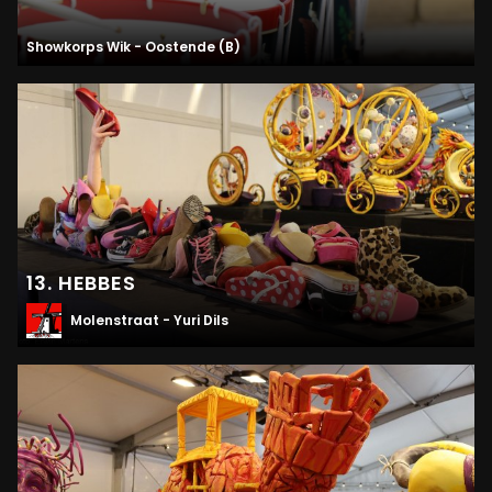
Showkorps Wik - Oostende (B)
13. HEBBES
Molenstraat - Yuri Dils