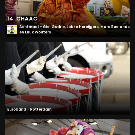
14. CHAAC
Achtmaal - Giel Godrie, Lobke Hereijgers, Marc Roelands
en Luuk Wouters
Euroband - Rotterdam