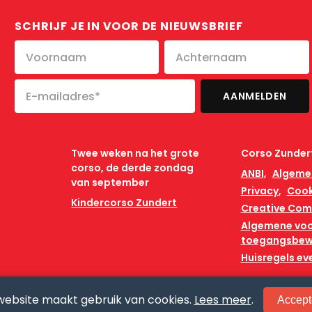
SCHRIJF JE IN VOOR DE NIEUWSBRIEF
Twee weken na het grote
Corso Zunder
corso, de derde zondag
ANBI
Algeme
van september
Privacy
Cook
Kindercorso Zundert
Creative Co
Algemene vo
toegangsbew
Huisregels e
website maakt gebruik van cookies.
Lees meer
.
Accept