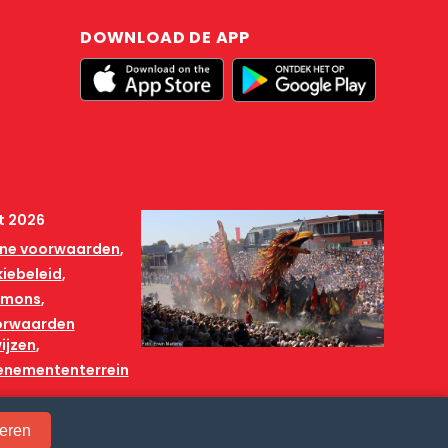
DOWNLOAD DE APP
t 2026
ne voorwaarden
iebeleid
mmons
orwaarden
ijzen
venemententerrein
eren