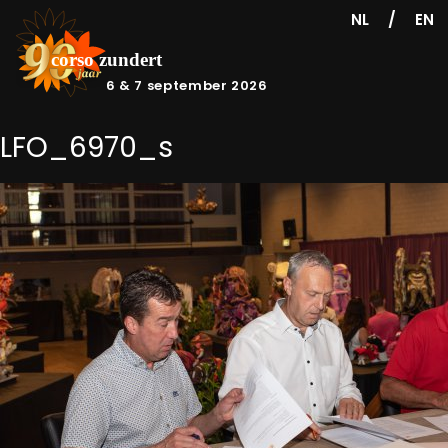
/
NL
EN
6 & 7 september 2026
LFO_6970_s