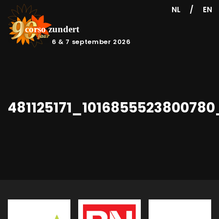
/
NL
EN
6 & 7 september 2026
481125171_101685552380078