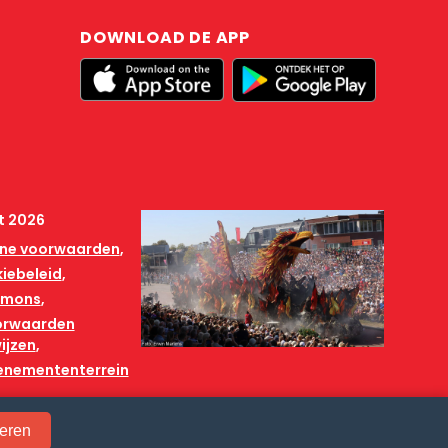
DOWNLOAD DE APP
t 2026
ne voorwaarden
iebeleid
mmons
orwaarden
ijzen
venemententerrein
eren