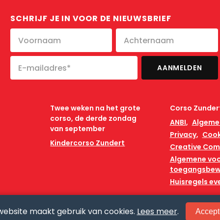
SCHRIJF JE IN VOOR DE NIEUWSBRIEF
Twee weken na het grote
Corso Zunder
corso, de derde zondag
ANBI
Algeme
van september
Privacy
Cook
Kindercorso Zundert
Creative Co
Algemene vo
toegangsbew
Huisregels e
website maakt gebruik van cookies.
Lees meer
.
Accept