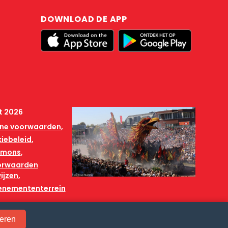
DOWNLOAD DE APP
t 2026
ne voorwaarden
iebeleid
mmons
orwaarden
ijzen
venemententerrein
eren