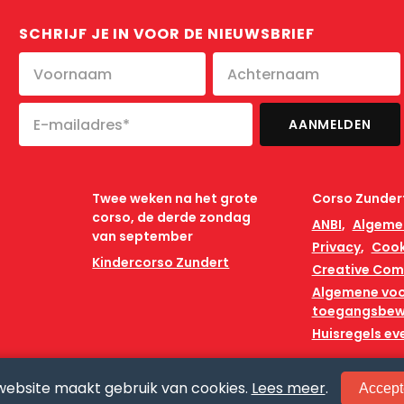
SCHRIJF JE IN VOOR DE NIEUWSBRIEF
Twee weken na het grote
Corso Zunder
corso, de derde zondag
ANBI
Algeme
van september
Privacy
Cook
Kindercorso Zundert
Creative Co
Algemene vo
toegangsbew
Huisregels e
website maakt gebruik van cookies.
Lees meer
.
Accept