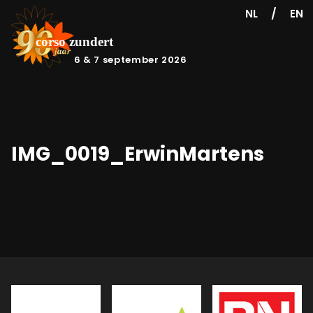
/
NL
EN
6 & 7 september 2026
IMG_0019_ErwinMartens