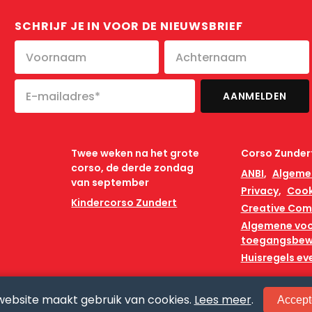
SCHRIJF JE IN VOOR DE NIEUWSBRIEF
Twee weken na het grote
Corso Zunder
corso, de derde zondag
ANBI
Algeme
van september
Privacy
Cook
Kindercorso Zundert
Creative Co
Algemene vo
toegangsbew
Huisregels e
website maakt gebruik van cookies.
Lees meer
.
Accept