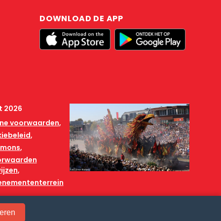
DOWNLOAD DE APP
t 2026
ne voorwaarden
iebeleid
mmons
orwaarden
ijzen
venemententerrein
eren