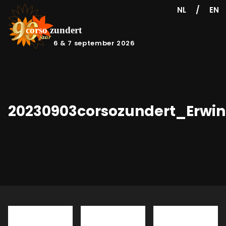
/
NL
EN
6 & 7 september 2026
20230903corsozundert_Erwi