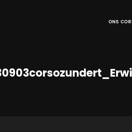
ONS COR
30903corsozundert_Erw