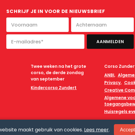
SCHRIJF JE IN VOOR DE NIEUWSBRIEF
Twee weken na het grote
Corso Zunder
corso, de derde zondag
ANBI
Algeme
van september
Privacy
Cook
Kindercorso Zundert
Creative Co
Algemene vo
toegangsbew
Huisregels e
website maakt gebruik van cookies.
Lees meer
.
Accept