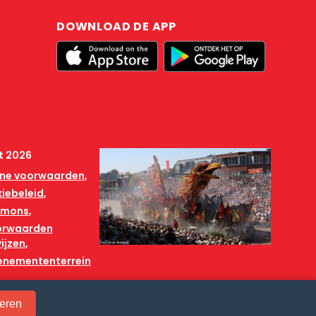
DOWNLOAD DE APP
t 2026
ne voorwaarden
iebeleid
mmons
orwaarden
ijzen
venemententerrein
eren