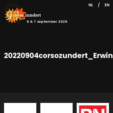
/
NL
EN
6 & 7 september 2026
20220904corsozundert_Erwi