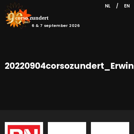
/
NL
EN
6 & 7 september 2026
20220904corsozundert_Erwi