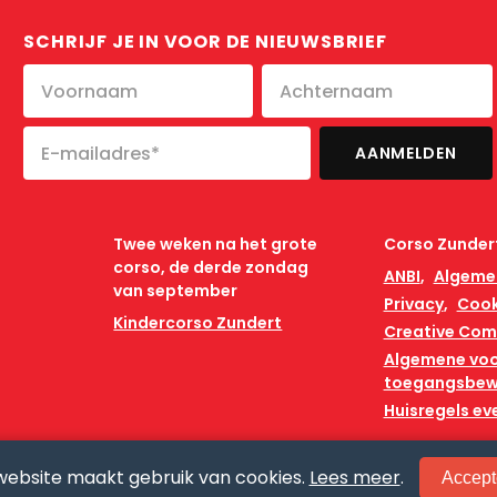
SCHRIJF JE IN VOOR DE NIEUWSBRIEF
Twee weken na het grote
Corso Zunder
corso, de derde zondag
ANBI
Algeme
van september
Privacy
Cook
Kindercorso Zundert
Creative Co
Algemene vo
toegangsbew
Huisregels e
website maakt gebruik van cookies.
Lees meer
.
Accept