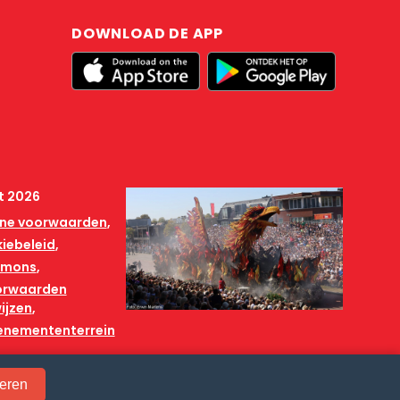
DOWNLOAD DE APP
t 2026
ne voorwaarden
iebeleid
mmons
orwaarden
ijzen
venemententerrein
eren