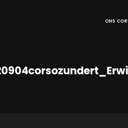
ONS COR
20904corsozundert_Erw