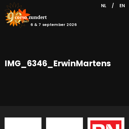
/
NL
EN
6 & 7 september 2026
IMG_6346_ErwinMartens