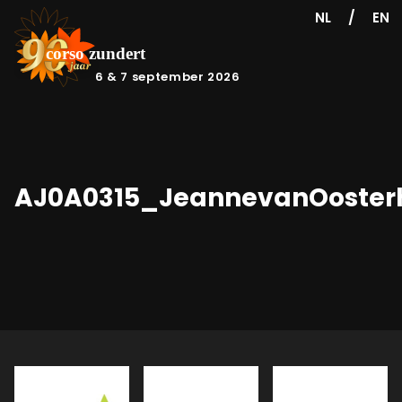
/
NL
EN
6 & 7 september 2026
AJ0A0315_JeannevanOoster