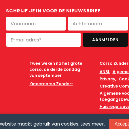
SCHRIJF JE IN VOOR DE NIEUWSBRIEF
Twee weken na het grote
Corso Zunder
corso, de derde zondag
ANBI
Algeme
van september
Privacy
Cook
Kindercorso Zundert
Creative Co
Algemene vo
toegangsbew
Huisregels e
website maakt gebruik van cookies.
Lees meer
.
Accept