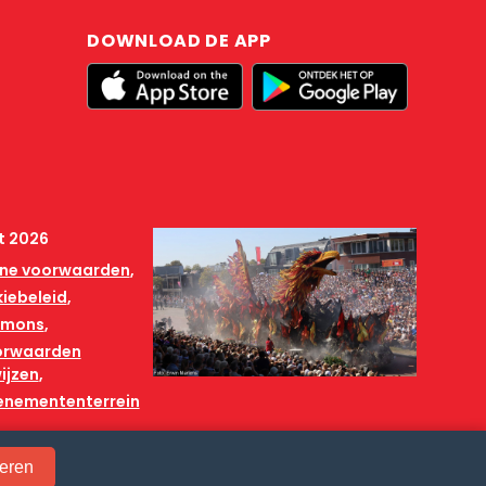
DOWNLOAD DE APP
t 2026
ne voorwaarden
iebeleid
mmons
orwaarden
ijzen
venemententerrein
eren