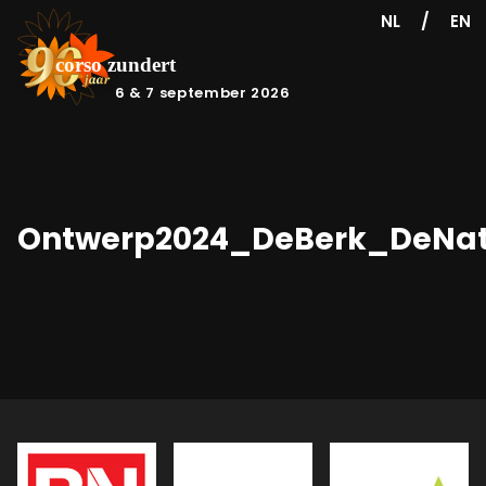
/
NL
EN
6 & 7 september 2026
Ontwerp2024_DeBerk_DeNa