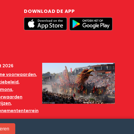
DOWNLOAD DE APP
t 2026
ne voorwaarden
iebeleid
mmons
orwaarden
ijzen
venemententerrein
eren