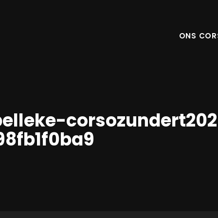
ONS COR
pelleke-corsozundert20
98fb1f0ba9