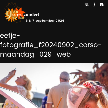
/
NL
EN
6 & 7 september 2026
eefje-
fotografie_f20240902_corso-
maandag_029_web