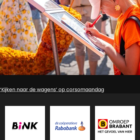
Bericht
‘Kijken naar de wagens’ op corsomaandag
navigatie