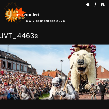
/
NL
EN
6 & 7 september 2026
JVT_4463s