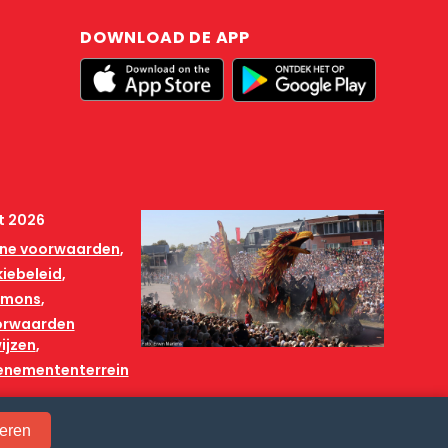
DOWNLOAD DE APP
t 2026
ne voorwaarden
iebeleid
mmons
orwaarden
ijzen
venemententerrein
eren