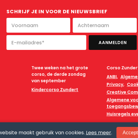
SCHRIJF JE IN VOOR DE NIEUWSBRIEF
Twee weken na het grote
Corso Zunder
corso, de derde zondag
ANBI
Algeme
van september
Privacy
Cook
Kindercorso Zundert
Creative Co
Algemene vo
toegangsbew
Huisregels e
website maakt gebruik van cookies.
Lees meer
.
Accept