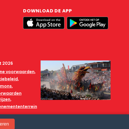
DOWNLOAD DE APP
t 2026
ne voorwaarden
iebeleid
mmons
orwaarden
ijzen
venemententerrein
eren