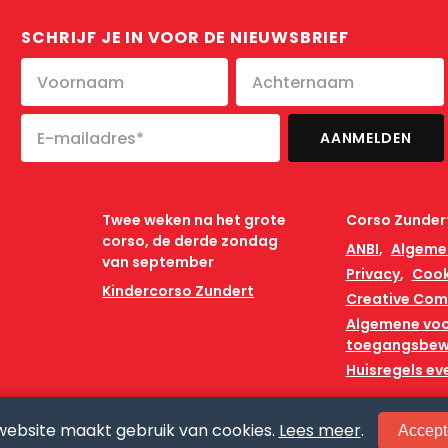
SCHRIJF JE IN VOOR DE NIEUWSBRIEF
Twee weken na het grote
Corso Zunder
corso, de derde zondag
ANBI
Algeme
van september
Privacy
Cook
Kindercorso Zundert
Creative Co
Algemene vo
toegangsbew
Huisregels e
website maakt gebruik van cookies.
Lees meer
.
Accept