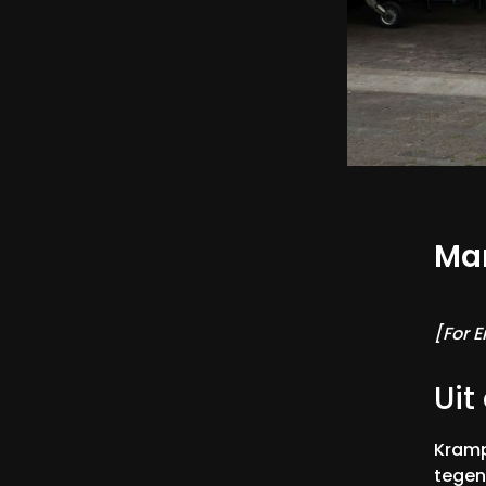
Ma
[For E
Uit
Kramp
tegen