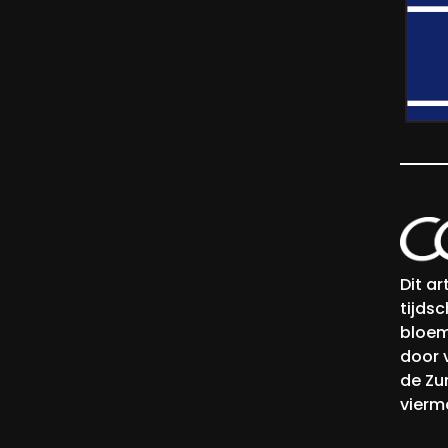
Dit a
tijds
bloem
door v
de Zu
vierma