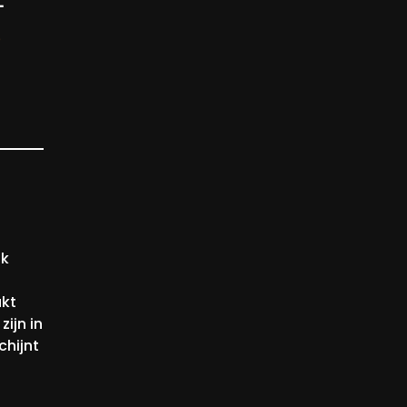
jk
akt
zijn in
chijnt