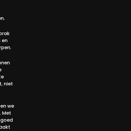
n.
prak
s en
rpen.
nnen
e
te
, niet
ben we
. Met
n goed
aakt