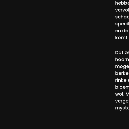
hebben
vervo
schaal
speci
en de
komt 
Dat z
hoorn
mogel
berke
rinke
bloem
wol. 
verge
myste