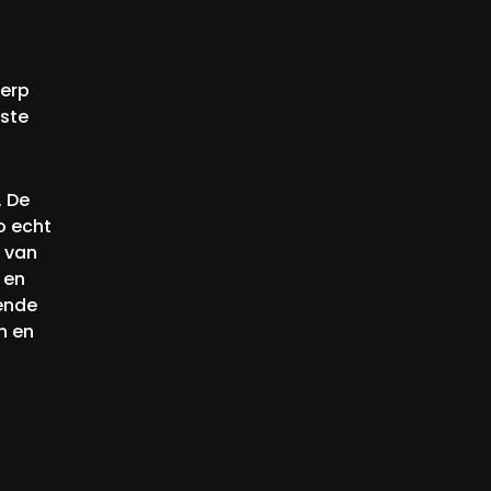
werp
este
. De
o echt
n van
 en
lende
n en