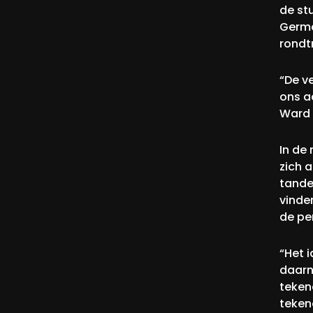
de stu
Germa
rondt
“De v
ons a
Ward 
In de
zich 
tande
vinde
de pe
“Het 
daarn
teken
teken