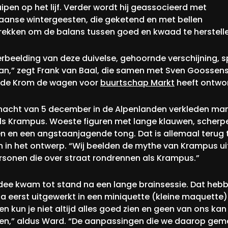
ipen op het lijf. Verder wordt hij geassocieerd met
anse wintergeesten, die geketend en met bellen
rekken om de balans tussen goed en kwaad te herstelle
erbeelding van deze duivelse, gehoornde verschijning, s
an,” zegt Frank van Baal, die samen met Sven Goossen
de Krom de wagen voor
buurtschap Markt
heeft ontwo
 nacht van 5 december in de Alpenlanden verkleden ma
als Krampus. Woeste figuren met lange klauwen, scherp
n en een angstaanjagende tong. Dat is allemaal terug 
n in het ontwerp. “Wij beelden de mythe van Krampus uit
rsonen die over straat rondrennen als Krampus.”
idee kwam tot stand na een lange brainsessie. Dat heb
a eerst uitgewerkt in een miniquette (kleine maquette)
en kun je niet altijd alles goed zien en geen van ons ka
en,” aldus Ward. “De aanpassingen die we daarop gem