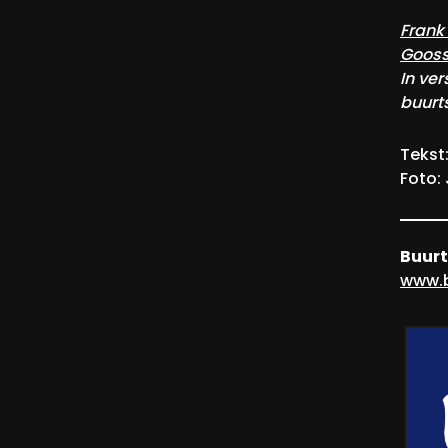
Frank
Goos
In ver
buurt
Tekst:
Foto: 
Buur
www.b