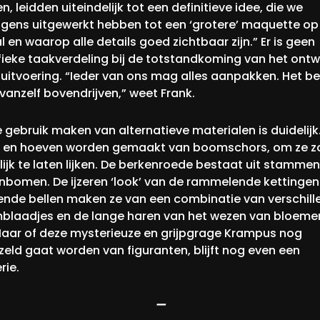
, leidden uiteindelijk tot een definitieve idee, die we
lgens uitgewerkt hebben tot een ‘grotere’ maquette op
 en waarop alle details goed zichtbaar zijn.” Er is geen
fieke taakverdeling bij de totstandkoming van het ont
 uitvoering. “Ieder van ons mag alles aanpakken. Het b
vanzelf bovendrijven,” weet Frank.
e gebruik maken van alternatieve materialen is duidelijk
 en hoeven worden gemaakt van boomschors, om ze z
ijk te laten lijken. De berkenroede bestaat uit stamme
nbomen. De ijzeren ‘look’ van de rammelende kettingen
lende bellen maken ze van een combinatie van verschil
blaadjes en de lange haren van het wezen van bloeme
Maar of deze mysterieuze en grijpgrage Krampus nog
zeld gaat worden van figuranten, blijft nog even een
rie.
—