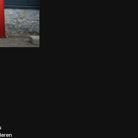
s
deren