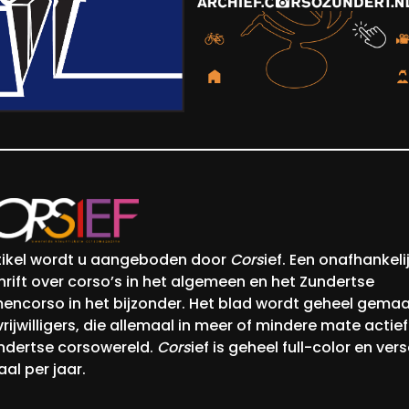
rtikel wordt u aangeboden door
Cors
ief. Een onafhankeli
chrift over corso’s in het algemeen en het Zundertse
encorso in het bijzonder. Het blad wordt geheel gema
rijwilligers, die allemaal in meer of mindere mate actief 
ndertse corsowereld.
Cors
ief is geheel full-color en vers
al per jaar.